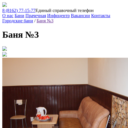
8 (8162)
77-15-77
Единый справочный телефон
О нас
Бани
Прачечная
Инфоцентр
Вакансии
Контакты
Городские бани
/
Баня №3
Баня №3