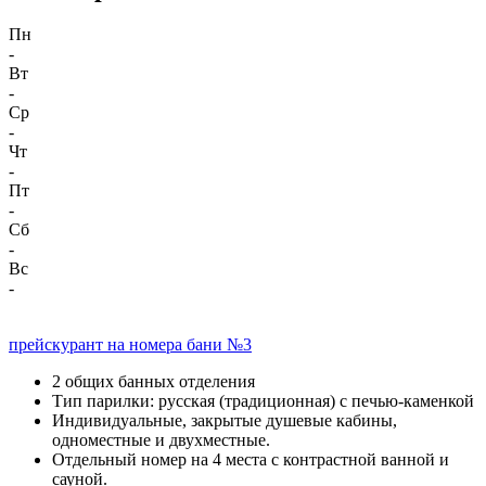
Пн
-
Вт
-
Ср
-
Чт
-
Пт
-
Сб
-
Вс
-
прейскурант на номера бани №3
2 общих банных отделения
Тип парилки: русская (традиционная) с печью-каменкой
Индивидуальные, закрытые душевые кабины,
одноместные и двухместные.
Отдельный номер на 4 места с контрастной ванной и
сауной.